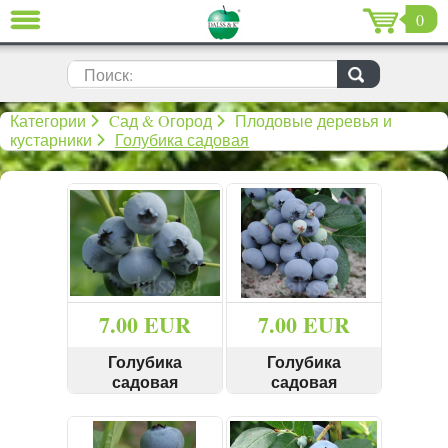
0
ЗАКРЫТЬ
LV
EN
RU
Поиск:
Cад & Oгород (639)
Категории
Cад & Oгород
Плодовые деревья и
кустарники
Голубика садовая
Дом (198)
De Luxe (15)
Распродажа (59)
Рождество & Новый год (96)
7.00 EUR
7.00 EUR
День святого Валентина (13)
Голубика
Голубика
садовая
садовая
"Bluecrop" 30-40
"Bluegold" 40+ см
КУПИТЬ
КУПИТЬ
cм
СМОТРЕТЬ
СМОТРЕТЬ
Вход