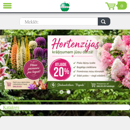
0
AIZVĒRT
LV
EN
RU
Meklēt:
Dārzs (637)
Māja (198)
De Luxe (15)
Izpārdošana (59)
Ziemassvētki & Jaunais gads (96)
Valentīndiena (13)
Katalogs
Ielogoties