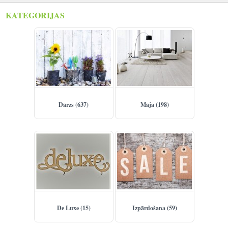
KATEGORIJAS
Reģistrēties
Dārzs (637)
Māja (198)
De Luxe (15)
Izpārdošana (59)