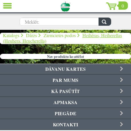
0
AIZVĒRT
LV
EN
RU
Meklēt:
Dārzs (639)
Katalogs
Dārzs
Ziemcietes podos
Heihēras, Heiherellas
(Heuhera, Heucherella)
Māja (198)
Nav produktu ko attēlot
De Luxe (15)
DĀVANU KARTES
Izpārdošana (59)
PAR MUMS
Ziemassvētki & Jaunais gads (96)
KĀ PASŪTĪT
Valentīndiena (13)
APMAKSA
PIEGĀDE
KONTAKTI
Ielogoties