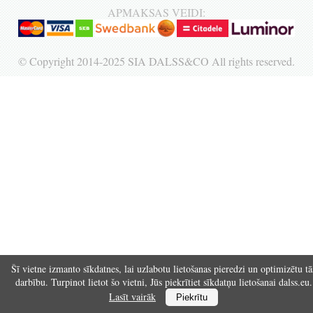
APMAKSAS VEIDI:
Reģistrēties
© Copyright 2014-2025 SIA DALSS&CO All rights reserved.
Šī vietne izmanto sīkdatnes, lai uzlabotu lietošanas pieredzi un optimizētu tā
darbību. Turpinot lietot šo vietni, Jūs piekrītiet sīkdatņu lietošanai dalss.eu.
Lasīt vairāk
Piekrītu