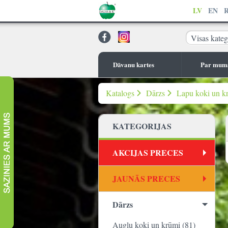
LV
EN
Visas kateg
Dāvanu kartes
Par mum
Katalogs
Dārzs
Lapu koki un k
KATEGORIJAS
AKCIJAS PRECES
JAUNĀS PRECES
Dārzs
Augļu koki un krūmi (81)