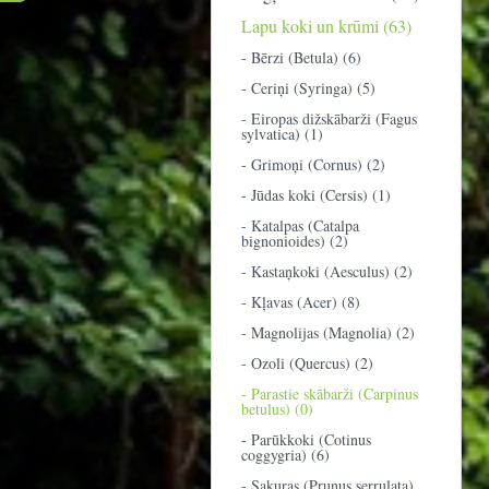
Lapu koki un krūmi (63)
- Bērzi (Betula) (6)
- Ceriņi (Syringa) (5)
- Eiropas dižskābarži (Fagus
sylvatica) (1)
- Grimoņi (Cornus) (2)
- Jūdas koki (Cersis) (1)
- Katalpas (Catalpa
bignonioides) (2)
- Kastaņkoki (Aesculus) (2)
- Kļavas (Acer) (8)
- Magnolijas (Magnolia) (2)
- Ozoli (Quercus) (2)
- Parastie skābarži (Carpinus
betulus) (0)
- Parūkkoki (Cotinus
coggygria) (6)
- Sakuras (Prunus serrulata)