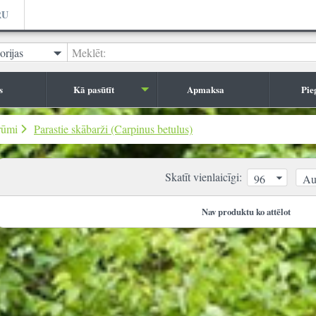
RU
orijas
Meklēt:
s
Kā pasūtīt
Apmaksa
Pie
rūmi
Parastie skābarži (Carpinus betulus)
Skatīt vienlaicīgi:
96
Au
Nav produktu ko attēlot