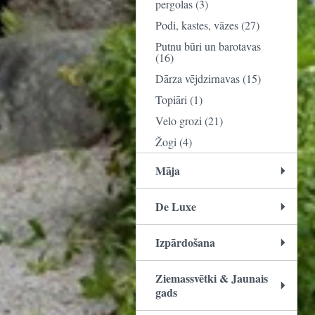
pergolas (3)
Podi, kastes, vāzes (27)
Putnu būri un barotavas
(16)
Dārza vējdzirnavas (15)
Topiāri (1)
Velo grozi (21)
Žogi (4)
Māja
De Luxe
Izpārdošana
Ziemassvētki & Jaunais
gads