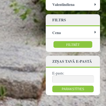
Valentīndiena
FILTRS
Cena
no:
līdz:
ZIŅAS TAVĀ E-PASTĀ
E-pasts: