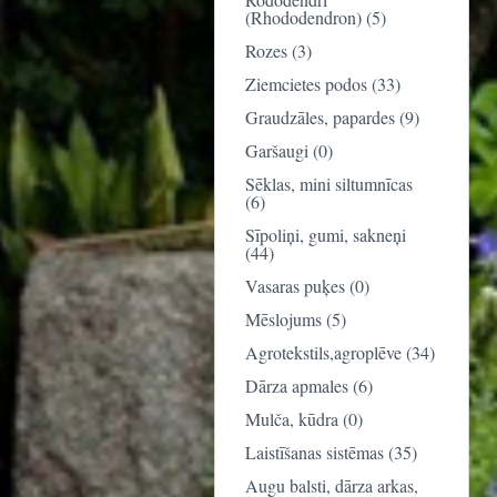
(Rhododendron) (5)
Rozes (3)
Ziemcietes podos (33)
Graudzāles, papardes (9)
Garšaugi (0)
Sēklas, mini siltumnīcas
(6)
Sīpoliņi, gumi, sakneņi
(44)
Vasaras puķes (0)
Mēslojums (5)
Agrotekstils,agroplēve (34)
Dārza apmales (6)
Mulča, kūdra (0)
Laistīšanas sistēmas (35)
Augu balsti, dārza arkas,