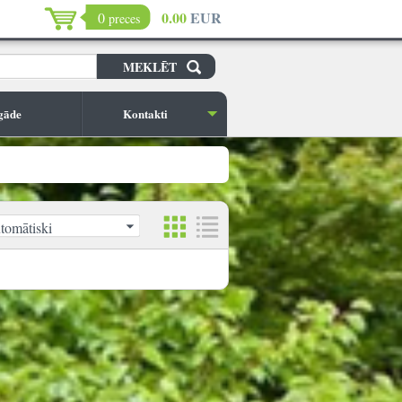
0.00
EUR
0
preces
gāde
Kontakti
tomātiski