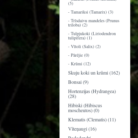
(5)
- Tamariksi (Tamarix) (3)
- Trīsdaivu mandeles (Prunus
triloba) (2)
- Tulpjukoki (Liriodendron
tulipifera) (1)
- Vītoli (Salix) (2)
- Pārējie (0)
- Krūmi (12)
Skuju koki un krūmi (162)
Bonsai (9)
Hortenzijas (Hydrangea)
(28)
Hibiski (Hibiscus
moscheutos) (0)
Klematis (Clematis) (11)
Vīteņaugi (16)
Rododendri