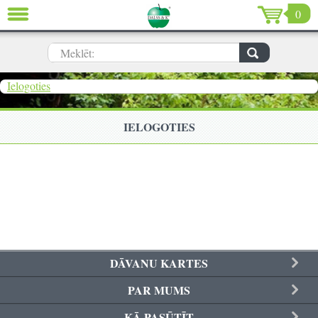
0
AIZVĒRT
LV
EN
RU
Meklēt:
Dārzs (639)
Ielogoties
Māja (198)
IELOGOTIES
De Luxe (15)
Izpārdošana (59)
Ziemassvētki & Jaunais gads (96)
Valentīndiena (13)
DĀVANU KARTES
PAR MUMS
Ielogoties
KĀ PASŪTĪT