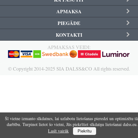
Reģistrēties
APMAKSA
PIEGĀDE
KONTAKTI
APMAKSAS VEIDI:
© Copyright 2014-2025 SIA DALSS&CO All rights reserved.
Šī vietne izmanto sīkdatnes, lai uzlabotu lietošanas pieredzi un optimizētu tā
darbību. Turpinot lietot šo vietni, Jūs piekrītiet sīkdatņu lietošanai dalss.eu.
Lasīt vairāk
Piekrītu