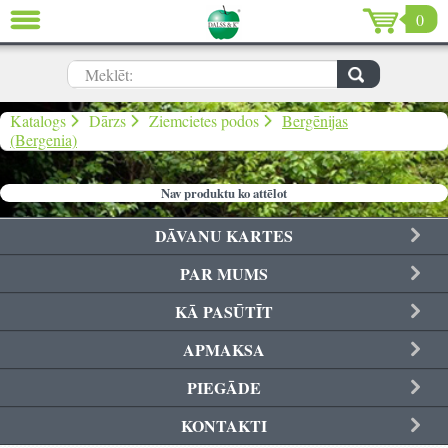
0
AIZVĒRT
LV
EN
RU
Meklēt:
Dārzs (637)
Katalogs
Dārzs
Ziemcietes podos
Bergēnijas
(Bergenia)
Māja (198)
Nav produktu ko attēlot
De Luxe (15)
DĀVANU KARTES
Izpārdošana (59)
PAR MUMS
Ziemassvētki & Jaunais gads (96)
KĀ PASŪTĪT
Valentīndiena (13)
APMAKSA
PIEGĀDE
KONTAKTI
Ielogoties