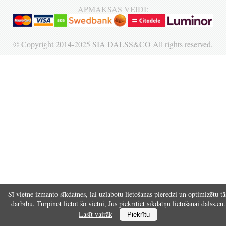
APMAKSAS VEIDI:
Reģistrēties
© Copyright 2014-2025 SIA DALSS&CO All rights reserved.
Šī vietne izmanto sīkdatnes, lai uzlabotu lietošanas pieredzi un optimizētu tā
darbību. Turpinot lietot šo vietni, Jūs piekrītiet sīkdatņu lietošanai dalss.eu.
Lasīt vairāk
Piekrītu