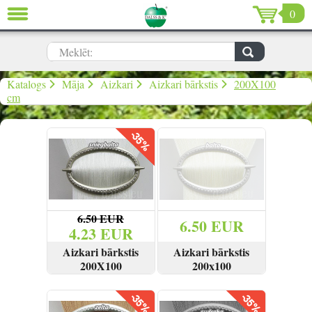
0
AIZVĒRT
LV
EN
RU
Meklēt:
Dārzs (637)
Katalogs
Māja
Aizkari
Aizkari bārkstis
200X100
cm
Māja (198)
De Luxe (15)
Izpārdošana (59)
Ziemassvētki & Jaunais gads (96)
6.50 EUR
6.50 EUR
4.23 EUR
Valentīndiena (13)
Aizkari bārkstis
Aizkari bārkstis
200X100
200x100
SKATĪT
PIRKT
IZPĀRDOTS
Ielogoties