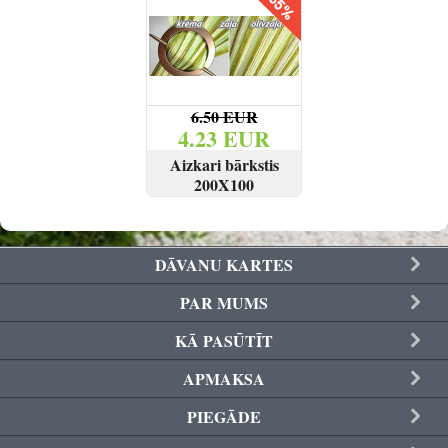
6.50 EUR
4.23 EUR
Aizkari bārkstis
200X100
SKATĪT
PIRKT
DĀVANU KARTES
PAR MUMS
KĀ PASŪTĪT
APMAKSA
PIEGĀDE