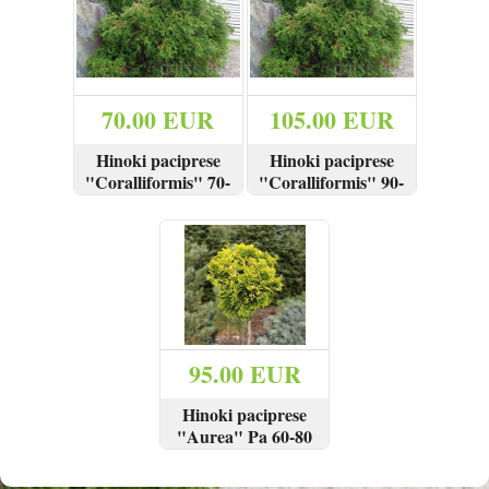
Reģistrēties
70.00 EUR
105.00 EUR
Hinoki paciprese
Hinoki paciprese
"Coralliformis" 70-
"Coralliformis" 90-
90 cm
120 cm
SKATĪT
PIRKT
SKATĪT
PIRKT
95.00 EUR
Hinoki paciprese
"Aurea" Pa 60-80
cm
SKATĪT
PIRKT