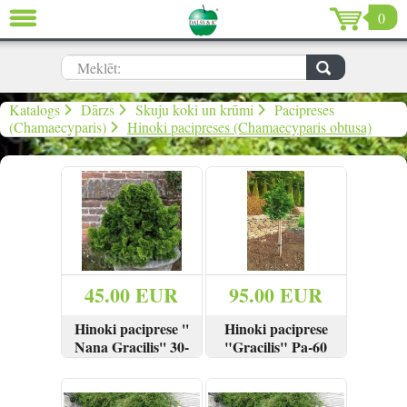
0
AIZVĒRT
LV
EN
RU
Meklēt:
Dārzs (637)
Katalogs
Dārzs
Skuju koki un krūmi
Pacipreses
(Chamaecyparis)
Hinoki pacipreses (Chamaecyparis obtusa)
Māja (198)
De Luxe (15)
Izpārdošana (59)
Ziemassvētki & Jaunais gads (96)
45.00 EUR
95.00 EUR
Valentīndiena (13)
Hinoki paciprese ''
Hinoki paciprese
Nana Gracilis'' 30-
"Gracilis" Pa-60
40 cm
cm
SKATĪT
PIRKT
SKATĪT
PIRKT
Ielogoties