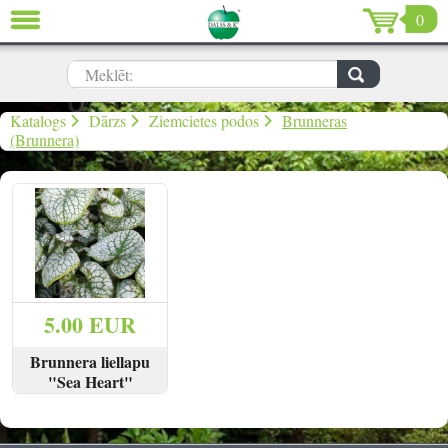
0
AIZVĒRT
LV
EN
RU
Meklēt:
Dārzs (639)
Katalogs
Dārzs
Ziemcietes podos
Brunneras
(Brunnera)
Māja (198)
De Luxe (15)
Izpārdošana (59)
Ziemassvētki & Jaunais gads (96)
5.00 EUR
Valentīndiena (13)
Brunnera liellapu
"Sea Heart"
SKATĪT
PIRKT
Ielogoties