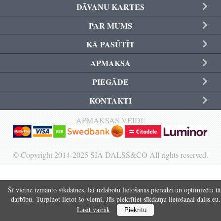
DĀVANU KARTES
Reģistrēties
PAR MUMS
KĀ PASŪTĪT
APMAKSA
PIEGĀDE
KONTAKTI
APMAKSAS VEIDI:
© Copyright 2014-2025 SIA DALSS&CO All rights reserved.
Šī vietne izmanto sīkdatnes, lai uzlabotu lietošanas pieredzi un optimizētu tā
darbību. Turpinot lietot šo vietni, Jūs piekrītiet sīkdatņu lietošanai dalss.eu.
Lasīt vairāk
Piekrītu