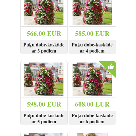
Reģistrēties
566.00 EUR
585.00 EUR
Puķu dobe-kaskāde
Puķu dobe-kaskāde
ar 3 podiem
ar 4 podiem
SKATĪT
SKATĪT
598.00 EUR
608.00 EUR
Puķu dobe-kaskāde
Puķu dobe-kaskāde
ar 5 podiem
ar 6 podiem
SKATĪT
SKATĪT