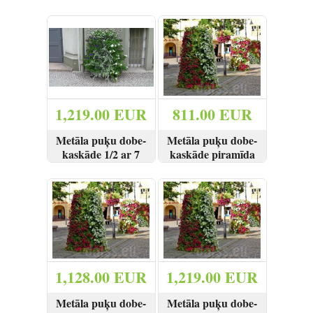
podiem
podiem
SKATĪT
PIRKT
SKATĪT
PIRKT
1,219.00 EUR
811.00 EUR
Metāla puķu dobe-
Metāla puķu dobe-
kaskāde 1/2 ar 7
kaskāde piramīda
podiem
ar 3 podiem
SKATĪT
PIRKT
SKATĪT
PIRKT
1,128.00 EUR
1,219.00 EUR
Metāla puķu dobe-
Metāla puķu dobe-