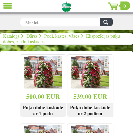
0
AIZVĒRT
LV
EN
RU
Meklēt:
Dārzs (637)
Katalogs
Dārzs
Podi, kastes, vāzes
Ekspozīcijas puķu
dobes, ziedu kaskādes
Māja (198)
De Luxe (15)
Izpārdošana (59)
Ziemassvētki & Jaunais gads (96)
500.00 EUR
539.00 EUR
Valentīndiena (13)
Puķu dobe-kaskāde
Puķu dobe-kaskāde
ar 1 podu
ar 2 podiem
SKATĪT
SKATĪT
Ielogoties