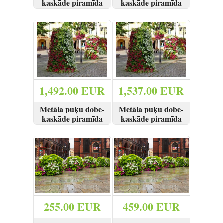
kaskāde piramīda
kaskāde piramīda
ar 4 podiem
ar 5 podiem
SKATĪT
PIRKT
SKATĪT
PIRKT
1,492.00 EUR
1,537.00 EUR
Metāla puķu dobe-
Metāla puķu dobe-
kaskāde piramīda
kaskāde piramīda
ar 6 podiem
ar 7 podiem
SKATĪT
PIRKT
SKATĪT
PIRKT
255.00 EUR
459.00 EUR