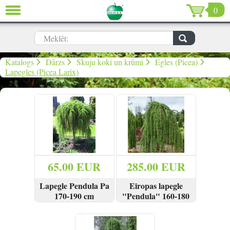
0
AIZVĒRT
LV
EN
RU
Meklēt:
Dārzs (639)
Katalogs
Dārzs
Skuju koki un krūmi
Egles (Picea)
Lapegles (Picea Larix)
Māja (198)
De Luxe (15)
Izpārdošana (59)
Ziemassvētki & Jaunais gads (96)
65.00 EUR
285.00 EUR
Valentīndiena (13)
Lapegle Pendula Pa
Eiropas lapegle
170-190 cm
"Pendula" 160-180
cm
SKATĪT
PIRKT
SKATĪT
PIRKT
Ielogoties