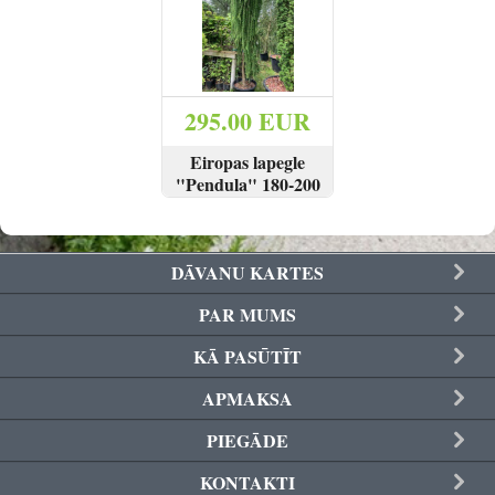
Reģistrēties
295.00 EUR
Eiropas lapegle
"Pendula" 180-200
cm
SKATĪT
PIRKT
DĀVANU KARTES
PAR MUMS
KĀ PASŪTĪT
APMAKSA
PIEGĀDE
KONTAKTI