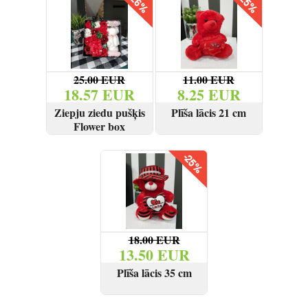
25.00 EUR
11.00 EUR
18.57 EUR
8.25 EUR
Ziepju ziedu pušķis
Plīša lācis 21 cm
Flower box
SKATĪT
PIRKT
SKATĪT
PIRKT
18.00 EUR
13.50 EUR
Plīša lācis 35 cm