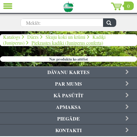
0
AIZVĒRT
LV
EN
RU
Meklēt:
Dārzs (639)
Katalogs
Dārzs
Skuju koki un krūmi
Kadiķi
(Juniperus)
Piekrastes kadiķi (Juniperus conferta)
Māja (198)
Nav produktu ko attēlot
De Luxe (15)
DĀVANU KARTES
Izpārdošana (59)
PAR MUMS
Ziemassvētki & Jaunais gads (96)
KĀ PASŪTĪT
Valentīndiena (13)
APMAKSA
PIEGĀDE
KONTAKTI
Ielogoties