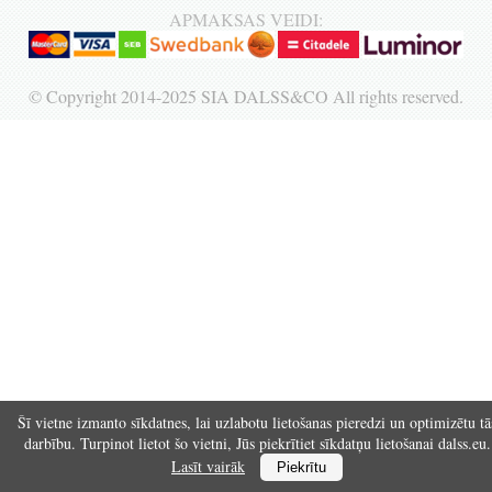
APMAKSAS VEIDI:
Reģistrēties
© Copyright 2014-2025 SIA DALSS&CO All rights reserved.
Šī vietne izmanto sīkdatnes, lai uzlabotu lietošanas pieredzi un optimizētu tā
darbību. Turpinot lietot šo vietni, Jūs piekrītiet sīkdatņu lietošanai dalss.eu.
Lasīt vairāk
Piekrītu