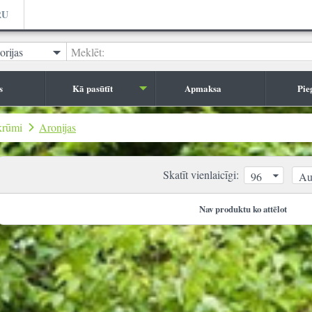
RU
orijas
Meklēt:
s
Kā pasūtīt
Apmaksa
Pie
krūmi
Aronijas
Skatīt vienlaicīgi:
96
Au
Nav produktu ko attēlot