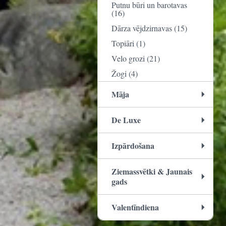
Putnu būri un barotavas
(16)
Dārza vējdzirnavas (15)
Topiāri (1)
Velo grozi (21)
Žogi (4)
Māja
De Luxe
Izpārdošana
Ziemassvētki & Jaunais
gads
Valentīndiena