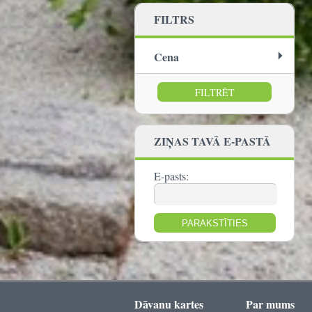
FILTRS
Cena
no:
līdz:
ZIŅAS TAVĀ E-PASTĀ
E-pasts:
Dāvanu kartes
Par mums