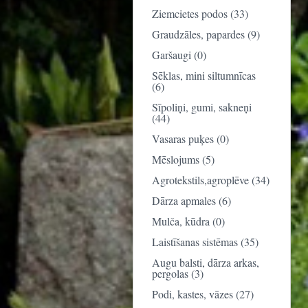
Ziemcietes podos (33)
Graudzāles, papardes (9)
Garšaugi (0)
Sēklas, mini siltumnīcas
(6)
Sīpoliņi, gumi, sakneņi
(44)
Vasaras puķes (0)
Mēslojums (5)
Agrotekstils,agroplēve (34)
Dārza apmales (6)
Mulča, kūdra (0)
Laistīšanas sistēmas (35)
Augu balsti, dārza arkas,
pergolas (3)
Podi, kastes, vāzes (27)