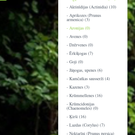
- Aktinīdijas (Actinidia) (10)
- Aprikozes (Prunus
armenica) (3)
- Aronijas (0)
- Avenes (0)
- Dzērvenes (0)
- Ērkšķogas (7)
- Goji (0)
- Jāņogas, upenes (6)
- Kamčatkas sausserži (4)
- Kazenes (3)
- Krūmmellenes (16)
- Krūmcidonijas
(Chaenomeles) (0)
- Ķirši (16)
- Lazdas (Corylus) (7)
- Nektarīni (Prunus persica)