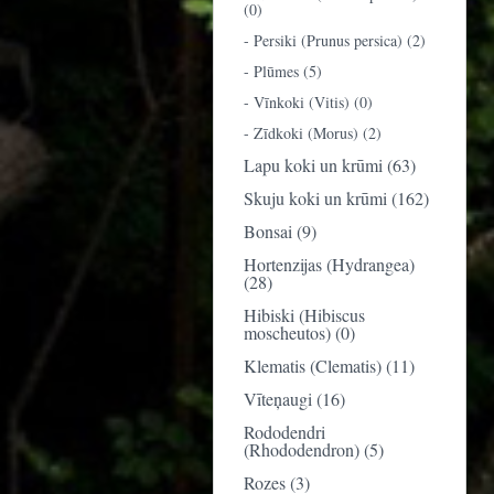
(0)
- Persiki (Prunus persica) (2)
- Plūmes (5)
- Vīnkoki (Vitis) (0)
- Zīdkoki (Morus) (2)
Lapu koki un krūmi (63)
Skuju koki un krūmi (162)
Bonsai (9)
Hortenzijas (Hydrangea)
(28)
Hibiski (Hibiscus
moscheutos) (0)
Klematis (Clematis) (11)
Vīteņaugi (16)
Rododendri
(Rhododendron) (5)
Rozes (3)