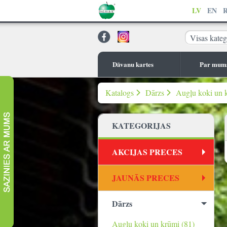
LV
EN
Visas kateg
Dāvanu kartes
Par mum
Katalogs
Dārzs
Augļu koki un 
KATEGORIJAS
AKCIJAS PRECES
JAUNĀS PRECES
Dārzs
Augļu koki un krūmi (81)