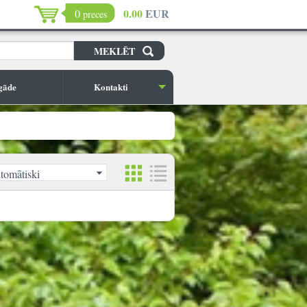
0.00
EUR
0
preces
gāde
Kontakti
tomātiski