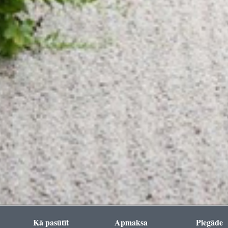
Kā pasūtīt
Apmaksa
Piegāde