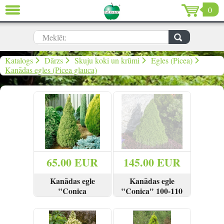
0
AIZVĒRT
LV
EN
RU
Meklēt:
Dārzs (639)
Katalogs
Dārzs
Skuju koki un krūmi
Egles (Picea)
Kanādas egles (Picea glauca)
Māja (198)
De Luxe (15)
Izpārdošana (59)
Ziemassvētki & Jaunais gads (96)
65.00 EUR
145.00 EUR
Valentīndiena (13)
Kanādas egle
Kanādas egle
"Conica
"Conica" 100-110
December" 60-80
cm
SKATĪT
PIRKT
IZPĀRDOTS
cm
Ielogoties