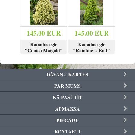
Reģistrēties
145.00 EUR
145.00 EUR
Kanādas egle
Kanādas egle
"Conica Maigold"
"Rainbow`s End"
90-110 cm
100-110 cm
SKATĪT
PIRKT
SKATĪT
PIRKT
DĀVANU KARTES
PAR MUMS
KĀ PASŪTĪT
APMAKSA
PIEGĀDE
KONTAKTI