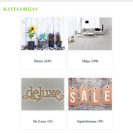
KATEGORIJAS
Reģistrēties
Dārzs (639)
Māja (198)
De Luxe (15)
Izpārdošana (59)