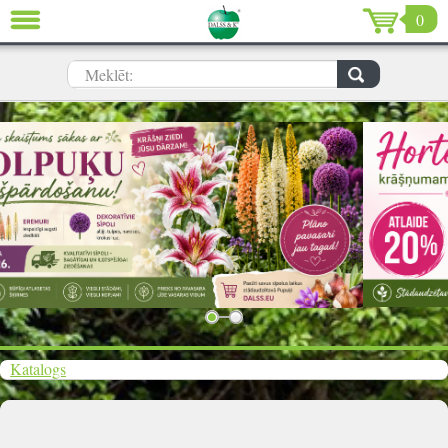
0
AIZVĒRT
LV
EN
RU
Meklēt:
Dārzs (639)
Māja (198)
De Luxe (15)
Izpārdošana (59)
Ziemassvētki & Jaunais gads (96)
Valentīndiena (13)
Katalogs
Ielogoties