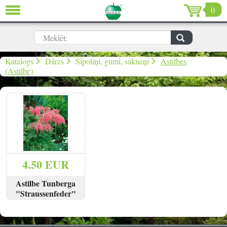
0
AIZVĒRT
LV
EN
RU
Meklēt:
Dārzs (639)
Katalogs
Dārzs
Sīpoliņi, gumi, sakneņi
Astilbes
(Astilbe)
Māja (198)
De Luxe (15)
Izpārdošana (59)
Ziemassvētki & Jaunais gads (96)
4.50 EUR
Valentīndiena (13)
Astilbe Tunberga
"Straussenfeder"
SKATĪT
PIRKT
Ielogoties