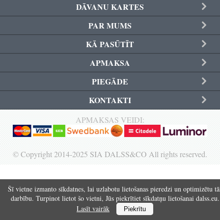
DĀVANU KARTES
Reģistrēties
PAR MUMS
KĀ PASŪTĪT
APMAKSA
PIEGĀDE
KONTAKTI
APMAKSAS VEIDI:
© Copyright 2014-2025 SIA DALSS&CO All rights reserved.
Šī vietne izmanto sīkdatnes, lai uzlabotu lietošanas pieredzi un optimizētu tā
darbību. Turpinot lietot šo vietni, Jūs piekrītiet sīkdatņu lietošanai dalss.eu.
Lasīt vairāk
Piekrītu