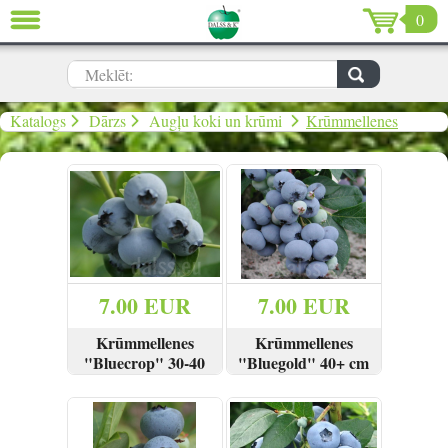
0
AIZVĒRT
LV
EN
RU
Meklēt:
Dārzs (637)
Katalogs
Dārzs
Augļu koki un krūmi
Krūmmellenes
Māja (198)
De Luxe (15)
Izpārdošana (59)
Ziemassvētki & Jaunais gads (96)
7.00 EUR
7.00 EUR
Krūmmellenes
Krūmmellenes
Valentīndiena (13)
"Bluecrop" 30-40
"Bluegold" 40+ cm
cm
SKATĪT
PIRKT
SKATĪT
PIRKT
Ielogoties