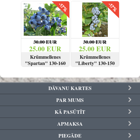
SKATĪT
PIRKT
SKATĪT
PIRKT
30.00 EUR
30.00 EUR
25.00 EUR
25.00 EUR
Krūmmellenes
Krūmmellenes
"Spartan" 130-160
"Liberty" 130-150
cm
cm
SKATĪT
PIRKT
SKATĪT
PIRKT
DĀVANU KARTES
PAR MUMS
KĀ PASŪTĪT
APMAKSA
PIEGĀDE