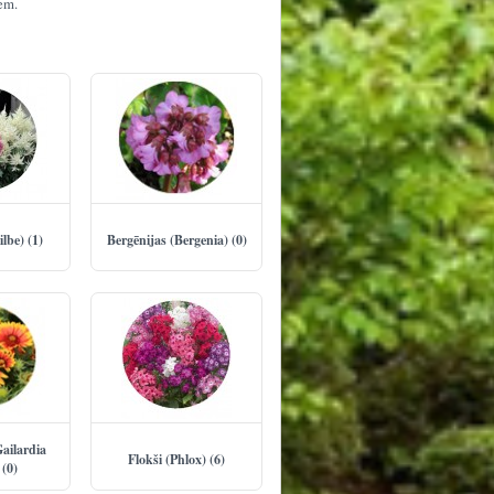
em.
ilbe) (1)
Bergēnijas (Bergenia) (0)
Gailardia
Flokši (Phlox) (6)
 (0)