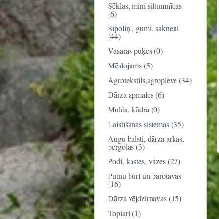
Sēklas, mini siltumnīcas
(6)
Sīpoliņi, gumi, sakneņi
(44)
Vasaras puķes (0)
Mēslojums (5)
Agrotekstils,agroplēve (34)
Dārza apmales (6)
Mulča, kūdra (0)
Laistīšanas sistēmas (35)
Augu balsti, dārza arkas,
pergolas (3)
Podi, kastes, vāzes (27)
Putnu būri un barotavas
(16)
Dārza vējdzirnavas (15)
Topiāri (1)