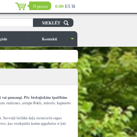
0.00
EUR
0
preces
gāde
Kontakti
gi vai gumaugi. Pēc bioloģiskām īpašībām
m. radzenes, aslapu flokši, mārsils, kapmirte
ļi. Savvaļā lielākā daļa ziemciešu sugas
tes, kas veidojušās kalnu apgabalos ir ļoti