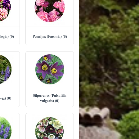
legia) (0)
Peonijas (Paeonia) (5)
Silpurenes (Pulsatilla
via) (0)
vulgaris) (0)