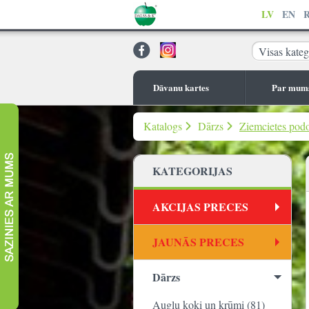
LV
EN
Visas kateg
Dāvanu kartes
Par mum
Katalogs
Dārzs
Ziemcietes pod
KATEGORIJAS
AKCIJAS PRECES
JAUNĀS PRECES
Dārzs
Augļu koki un krūmi (81)