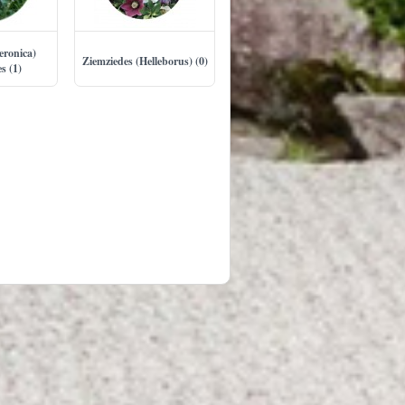
eronica)
Ziemziedes (Helleborus) (0)
s (1)