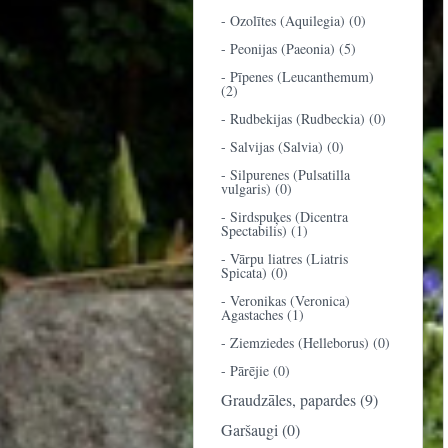
- Ozolītes (Aquilegia) (0)
- Peonijas (Paeonia) (5)
- Pīpenes (Leucanthemum)
(2)
- Rudbekijas (Rudbeckia) (0)
- Salvijas (Salvia) (0)
- Silpurenes (Pulsatilla
vulgaris) (0)
- Sirdspuķes (Dicentra
Spectabilis) (1)
- Vārpu liatres (Liatris
Spicata) (0)
- Veronikas (Veronica)
Agastaches (1)
- Ziemziedes (Helleborus) (0)
- Pārējie (0)
Graudzāles, papardes (9)
Garšaugi (0)