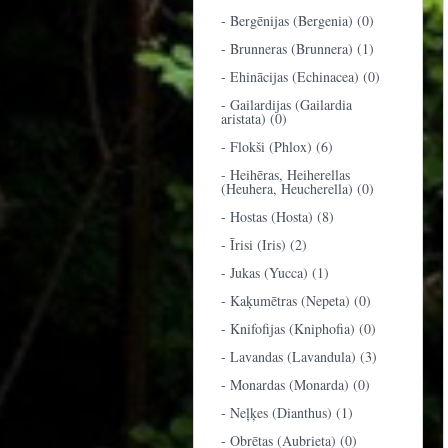
- Bergēnijas (Bergenia) (0)
- Brunneras (Brunnera) (1)
- Ehinācijas (Echinacea) (0)
- Gailardijas (Gailardia
aristata) (0)
- Flokši (Phlox) (6)
- Heihēras, Heiherellas
(Heuhera, Heucherella) (0)
- Hostas (Hosta) (8)
- Īrisi (Iris) (2)
- Jukas (Yucca) (1)
- Kaķumētras (Nepeta) (0)
- Knifofijas (Kniphofia) (0)
- Lavandas (Lavandula) (3)
- Monardas (Monarda) (0)
- Neļķes (Dianthus) (1)
- Obrētas (Aubrieta) (0)