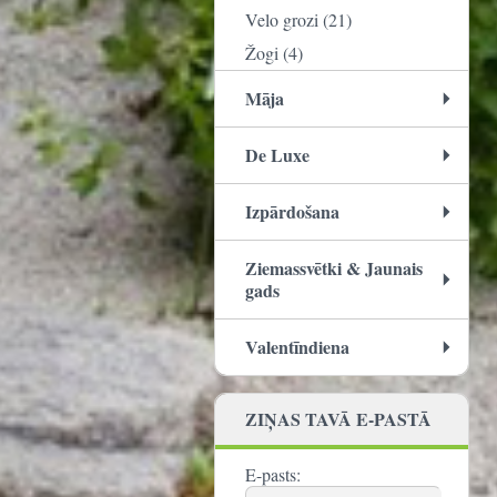
Velo grozi (21)
Žogi (4)
Māja
De Luxe
Izpārdošana
Ziemassvētki & Jaunais
gads
Valentīndiena
ZIŅAS TAVĀ E-PASTĀ
E-pasts: