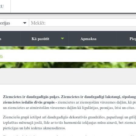
RU
orijas
Meklēt:
s
Kā pasūtīt
Apmaksa
Pie
os
Ziemcietes ir d
audzgadīgās puķes.
Ziemcietes
ir daudzgadīgi lakstaugi, sīpolau
ziemcietes
iedalās divās grupās -
ziemcietes ar ziemojošām virszemes daļām, kā pie
un ziemcietes ar atmirstošām virszemes daļām kā ligulārijas, peonijas, īrisi un citas.
Ziemciešu grupā ietilpst arī daudzgadīgās dekoratīvās graudzāles, paparžaugi un grīš
izplatītas mērenajā joslā, līdz ar to tās harmoniski iekļaujas mūsu ainavā, bet ziemcie
pieticīgas un labi iederas akmensdārzos.