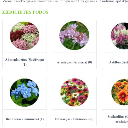
Ziemciešu ekoloģiskās pamatprasības ir to piemērotība gaismas un mitruma apstākļi
ZIEMCIETES PODOS
Akmeņlauzītes (Saxifraga)
Armērijas (Armeria) (0)
Astilbes (Ast
(1)
Gailardijas (
Brunneras (Brunnera) (1)
Ehinācijas (Echinacea) (0)
aristata)