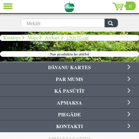
0
AIZVĒRT
LV
EN
RU
Meklēt:
Dārzs (637)
Katalogs
Māja
Aizkari
150x70 cm
Māja (198)
Nav produktu ko attēlot
De Luxe (15)
DĀVANU KARTES
Izpārdošana (59)
PAR MUMS
KĀ PASŪTĪT
Ziemassvētki & Jaunais gads (96)
APMAKSA
Valentīndiena (13)
PIEGĀDE
KONTAKTI
Ielogoties
APMAKSAS VEIDI: