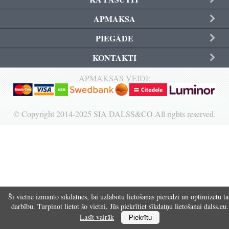
Reģistrēties
APMAKSA
PIEGĀDE
KONTAKTI
APMAKSAS VEIDI:
© Copyright 2014-2025 SIA DALSS&CO All rights reserved.
Šī vietne izmanto sīkdatnes, lai uzlabotu lietošanas pieredzi un optimizētu tā
darbību. Turpinot lietot šo vietni, Jūs piekrītiet sīkdatņu lietošanai dalss.eu.
Lasīt vairāk
Piekrītu