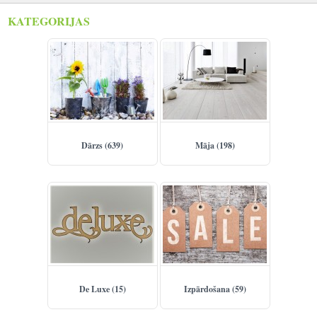
KATEGORIJAS
Reģistrēties
Dārzs (639)
Māja (198)
De Luxe (15)
Izpārdošana (59)