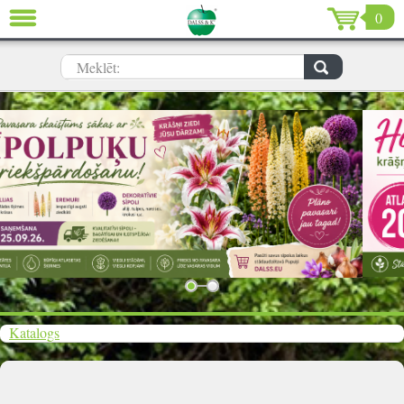
0
AIZVĒRT
LV
EN
RU
Meklēt:
Dārzs (639)
Māja (198)
De Luxe (15)
Izpārdošana (59)
Ziemassvētki & Jaunais gads (96)
Valentīndiena (13)
Katalogs
Ielogoties