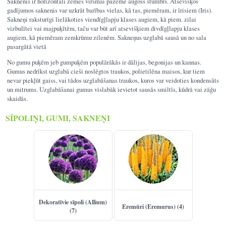
Saknenis ir horizontāli zemes virsmai pazemē augošs stumbrs. Atsevišķos
gadījumos saknenis var uzkrāt barības vielas, kā tas, piemēram, ir īrisiem (Iris).
Reģistrēties
Sakneņi raksturīgi lielākoties viendīgļlapju klases augiem, kā piem. zilai
vizbulītei vai majpuķītēm, taču var būt arī atsevišķiem divdīgļlapju klases
augiem, kā piemēram zemkrūmu zilenēm. Sakneņus uzglabā sausā un no sala
pasargātā vietā
No gumu puķēm jeb gumpuķēm populārākās ir dālijas, begonijas un kannas.
Gumus nedrīkst uzglabā cieši noslēgtos traukos, polietilēna maisos, kur tiem
nevar piekļūt gaiss, vai tādos uzglabāšanas traukos, kuros var veidoties kondensāts
un mitrums. Uzglabāšanai gumus vislabāk ievietot sausās smiltīs, kūdrā vai zāģu
skaidās.
SĪPOLIŅI, GUMI, SAKNEŅI
Dekoratīvie sīpoli (Allium)
Eremūri (Eremurus) (4)
(7)