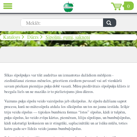
0
AIZVĒRT
LV
EN
RU
Meklēt:
Dārzs (638)
Katalogs
Dārzs
Sīpoliņi, gumi, sakneņi
Māja (198)
De Luxe (15)
Sīkas sīpolpuķes var tikt audzētas un izmantotas dažādiem mērķiem -
Izpārdošana (59)
ziedināšanai ziemas mēnešos, grieztiem ziediem pavasarī vai arī vienkārši
savam priekam piemājas puķu dobē vasarā. Mūsu piedāvātais sīpolpuķu klāsts ir
Ziemassvētki & Jaunais gads (96)
bezgala liels un ne mazāks ir to pielietojums jūsu dārzos.
Vairums puķu sīpolu veido vairsīpolus jeb sīksīpolus. Ar sīpolu dalīšanu saprot
Valentīndiena (13)
procesu, kurā no mātessīpola atdala šos sīksīpolus un tos no jauna iestāda. Izšķir
triju veidu sīpolus — tipiskos bumbiera formas “īstos” sīpolus, kādi ir tulpēm,
puķu sīpolus, ko veido zvīņu kārtas, piemēram, liliju sīpoliņus, un bumbuļsīpolus,
kādi raksturīgi krokusiem un ir stingrāki, saplacinātāki un ar īsāku mūžu, toties
katru gadu sev līdzās veido jaunus bumbuļsīpolus.
Ielogoties