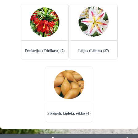
Fritilārijas (Fritillaria) (2)
Lilijas (Lilium) (27)
Sīksīpoli, ķiploki, sēklas (4)