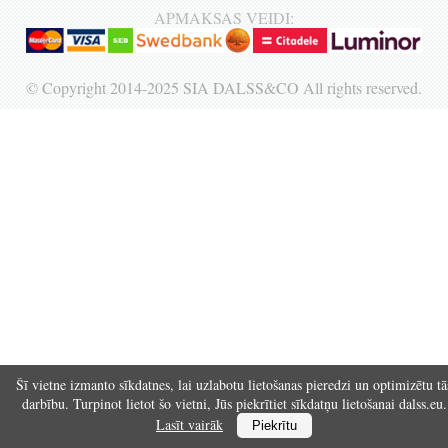
APMAKSAS VEIDI:
Reģistrēties
© Copyright 2014-2025 SIA DALSS&CO All rights reserved.
Šī vietne izmanto sīkdatnes, lai uzlabotu lietošanas pieredzi un optimizētu tā
darbību. Turpinot lietot šo vietni, Jūs piekrītiet sīkdatņu lietošanai dalss.eu.
Lasīt vairāk
Piekrītu