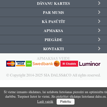
DĀVANU KARTES
Reģistrēties
PAR MUMS
KĀ PASŪTĪT
APMAKSA
PIEGĀDE
KONTAKTI
APMAKSAS VEIDI:
© Copyright 2014-2025 SIA DALSS&CO All rights reserved.
Šī vietne izmanto sīkdatnes, lai uzlabotu lietošanas pieredzi un optimizētu tā
darbību. Turpinot lietot šo vietni, Jūs piekrītiet sīkdatņu lietošanai dalss.eu.
Lasīt vairāk
Piekrītu