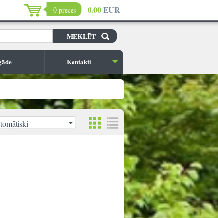
0.00
EUR
0
preces
gāde
Kontakti
tomātiski