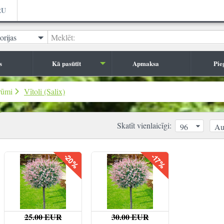
RU
orijas
Meklēt:
s
Kā pasūtīt
Apmaksa
Pie
rūmi
Vītoli (Salix)
Skatīt vienlaicīgi:
96
Au
25.00 EUR
30.00 EUR