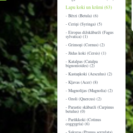
Lapu koki un krūmi (63)
- Bērzi (Betula) (6)
- Ceriņi (Syringa) (5)
- Eiropas dižskābarži (Fagus
sylvatica) (1)
- Grimoņi (Cornus) (2)
- Jūdas koki (Cersis) (1)
- Katalpas (Catalpa
bignonioides) (2)
- Kastaņkoki (Aesculus) (2)
- Kļavas (Acer) (8)
- Magnolijas (Magnolia) (2)
- Ozoli (Quercus) (2)
- Parastie skābarži (Carpinus
betulus) (0)
- Parūkkoki (Cotinus
coggygria) (6)
- Sakuras (Prunus serrulata)