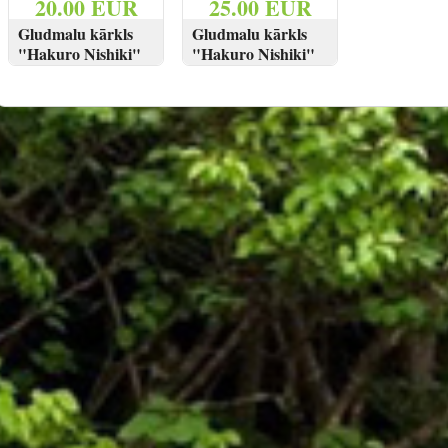
20.00 EUR
25.00 EUR
Gludmalu kārkls
Gludmalu kārkls
"Hakuro Nishiki"
"Hakuro Nishiki"
Pa 100-110 cm
Pa 130 cm
SKATĪT
PIRKT
SKATĪT
PIRKT