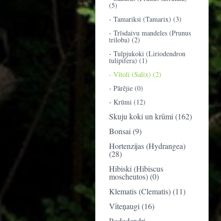
(5)
- Tamariksi (Tamarix) (3)
- Trīsdaivu mandeles (Prunus
triloba) (2)
- Tulpjukoki (Liriodendron
tulipifera) (1)
- Vītoli (Salix) (2)
- Pārējie (0)
- Krūmi (12)
Skuju koki un krūmi (162)
Bonsai (9)
Hortenzijas (Hydrangea)
(28)
Hibiski (Hibiscus
moscheutos) (0)
Klematis (Clematis) (11)
Vīteņaugi (16)
Rododendri