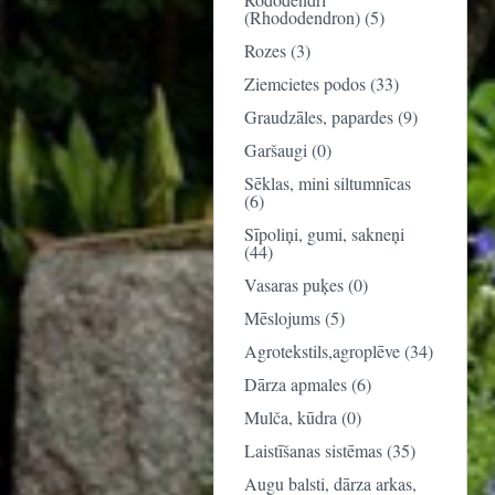
(Rhododendron) (5)
Rozes (3)
Ziemcietes podos (33)
Graudzāles, papardes (9)
Garšaugi (0)
Sēklas, mini siltumnīcas
(6)
Sīpoliņi, gumi, sakneņi
(44)
Vasaras puķes (0)
Mēslojums (5)
Agrotekstils,agroplēve (34)
Dārza apmales (6)
Mulča, kūdra (0)
Laistīšanas sistēmas (35)
Augu balsti, dārza arkas,