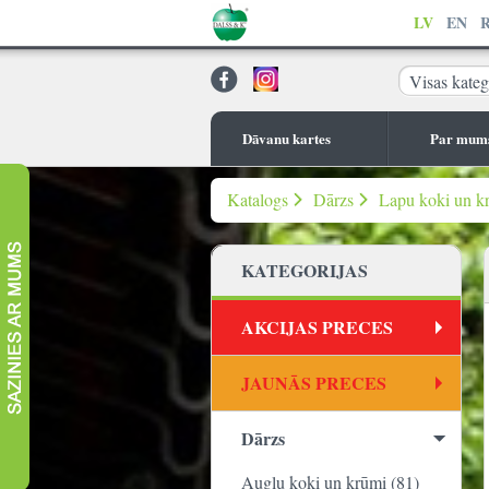
LV
EN
Visas kateg
Dāvanu kartes
Par mum
Katalogs
Dārzs
Lapu koki un k
KATEGORIJAS
AKCIJAS PRECES
JAUNĀS PRECES
Dārzs
Augļu koki un krūmi (81)