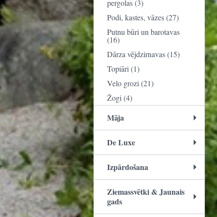
pergolas (3)
Podi, kastes, vāzes (27)
Putnu būri un barotavas
(16)
Dārza vējdzirnavas (15)
Topiāri (1)
Velo grozi (21)
Žogi (4)
Māja
De Luxe
Izpārdošana
Ziemassvētki & Jaunais
gads