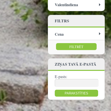
Valentīndiena
FILTRS
Cena
no:
līdz:
ZIŅAS TAVĀ E-PASTĀ
E-pasts: