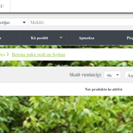
RU
orijas
Meklēt:
s
Kā pasūtīt
Apmaksa
Pie
zes
Betona puķu podi un figūras
Skatīt vienlaicīgi:
96
Au
Nav produktu ko attēlot