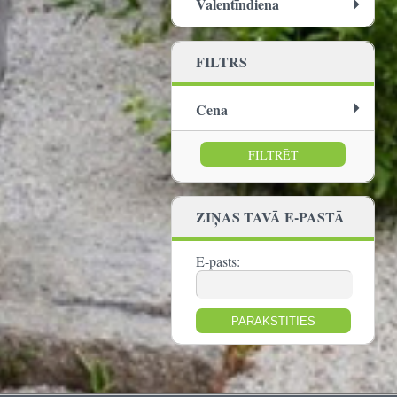
Valentīndiena
FILTRS
Cena
no:
līdz:
ZIŅAS TAVĀ E-PASTĀ
E-pasts: