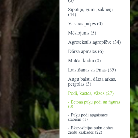
Sīpoliņi, gumi, sakneņi
(44)
Vasaras puķes (0)
Mēslojums (5)
Agrotekstils,agroplēve (34)
Dārza apmales (6)
Mulča, kūdra (0)
Laistīšanas sistēmas (35)
Augu balsti, dārza arkas,
pergolas (3)
Podi, kastes, vāzes (27)
- Betona puķu podi un figūras
(0)
- Puķu podi apgaismes
stabiem (1)
- Ekspozīcijas puķu dobes,
ziedu kaskādes (22)