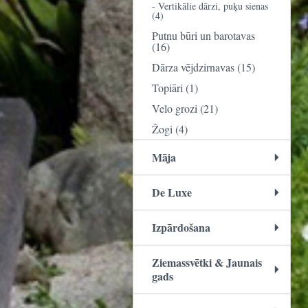
- Vertikālie dārzi, puķu sienas
(4)
Putnu būri un barotavas
(16)
Dārza vējdzirnavas (15)
Topiāri (1)
Velo grozi (21)
Žogi (4)
Māja
De Luxe
Izpārdošana
Ziemassvētki & Jaunais
gads