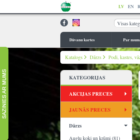
LV
EN
Visas kateg
Dāvanu kartes
Par mum
Katalogs
Dārzs
Podi, kastes, vā
KATEGORIJAS
AKCIJAS PRECES
JAUNĀS PRECES
Dārzs
Augļu koki un krūmi (81)