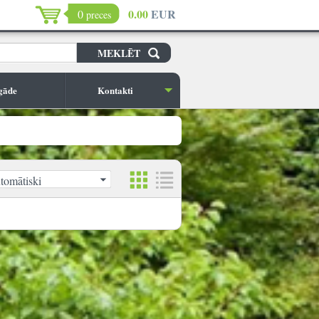
0.00
EUR
0
preces
gāde
Kontakti
tomātiski