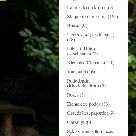
Lapu koki un krūmi (63)
Skuju koki un krūmi (162)
Bonsai (9)
Hortenzijas (Hydrangea)
(28)
Hibiski (Hibiscus
moscheutos) (0)
Klematis (Clematis) (11)
Vīteņaugi (16)
Rododendri
(Rhododendron) (5)
Rozes (3)
Ziemcietes podos (33)
Graudzāles, papardes (9)
Garšaugi (0)
Sēklas, mini siltumnīcas
(6)