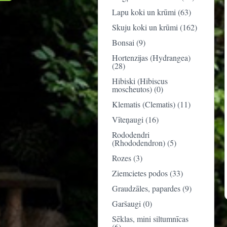
Lapu koki un krūmi (63)
Skuju koki un krūmi (162)
Bonsai (9)
Hortenzijas (Hydrangea)
(28)
Hibiski (Hibiscus
moscheutos) (0)
Klematis (Clematis) (11)
Vīteņaugi (16)
Rododendri
(Rhododendron) (5)
Rozes (3)
Ziemcietes podos (33)
Graudzāles, papardes (9)
Garšaugi (0)
Sēklas, mini siltumnīcas
(6)