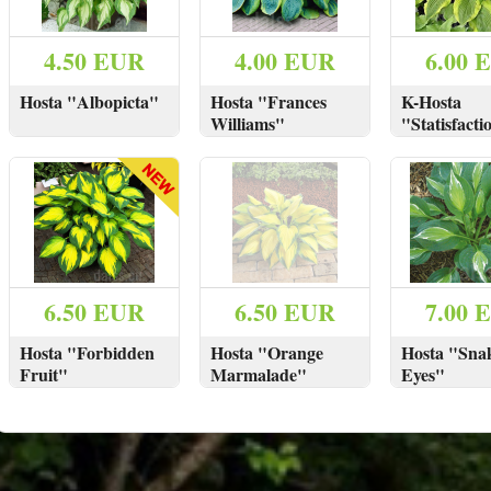
4.50 EUR
4.00 EUR
6.00 
Hosta "Albopicta"
Hosta "Frances
K-Hosta
Williams"
"Statisfacti
SKATĪT
PIRKT
SKATĪT
PIRKT
SKATĪT
6.50 EUR
6.50 EUR
7.00 
Hosta "Forbidden
Hosta "Orange
Hosta "Sna
Fruit"
Marmalade"
Eyes"
SKATĪT
PIRKT
IZPĀRDOTS
SKATĪT