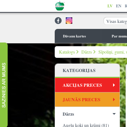
LV
EN
Visas kateg
Dāvanu kartes
Par mum
Katalogs
Dārzs
Sīpoliņi, gumi, 
KATEGORIJAS
AKCIJAS PRECES
JAUNĀS PRECES
Dārzs
Augļu koki un krūmi (81)