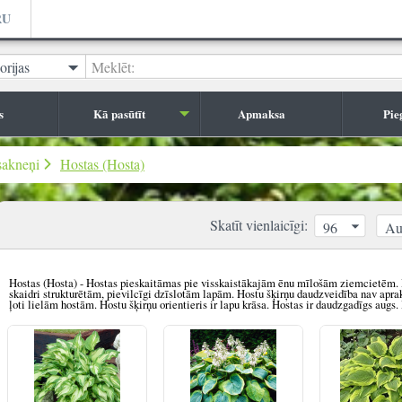
RU
orijas
Meklēt:
s
Kā pasūtīt
Apmaksa
Pie
sakneņi
Hostas (Hosta)
Skatīt vienlaicīgi:
96
Au
Hostas (Hosta) -
Hostas pieskaitāmas pie
v
isskaistāk
ajām
ēnu mīlošā
m
ziemciet
ēm
.
skaidri strukturēt
ā
m, pievilcīgi dzīslotām lapām.
Hostu šķirņu daudzveidība nav apr
ļoti lielām hostām. Hostu šķirņu orientieris ir lapu krāsa.
Hostas ir daudzgadīgs augs.