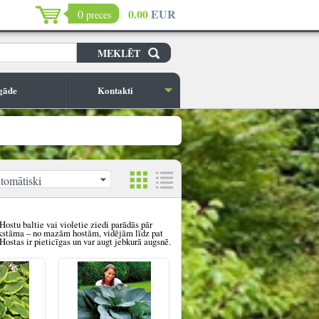
0.00
EUR
0
preces
gāde
Kontakti
tomātiski
H
ostu
baltie vai violetie ziedi parādās pār
akstāma – no mazām hostām, vidējām līd
z pat
 H
ostas ir pieticīgas un var augt jebkurā augsnē.