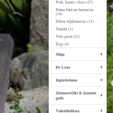
Podi, kastes, vāzes (27)
Putnu būri un barotavas
(16)
Dārza vējdzirnavas (15)
Topiāri (1)
Velo grozi (21)
Žogi (4)
Māja
De Luxe
Izpārdošana
Ziemassvētki & Jaunais
gads
Valentīndiena