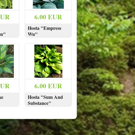
EUR
6.00 EUR
Hosta "Empress
on"
Wu"
PIRKT
SKATĪT
PIRKT
EUR
6.00 EUR
ke
Hosta "Sum And
Substance"
PIRKT
SKATĪT
PIRKT