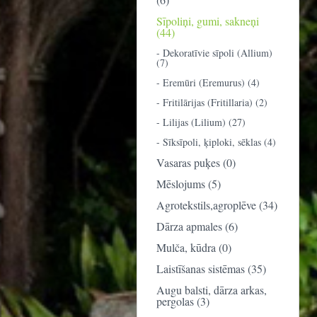
Sīpoliņi, gumi, sakneņi
(44)
- Dekoratīvie sīpoli (Allium)
(7)
- Eremūri (Eremurus) (4)
- Fritilārijas (Fritillaria) (2)
- Lilijas (Lilium) (27)
- Sīksīpoli, ķiploki, sēklas (4)
Vasaras puķes (0)
Mēslojums (5)
Agrotekstils,agroplēve (34)
Dārza apmales (6)
Mulča, kūdra (0)
Laistīšanas sistēmas (35)
Augu balsti, dārza arkas,
pergolas (3)