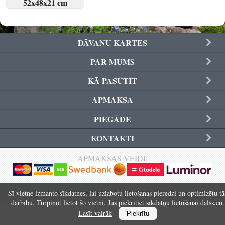
52x48x21 cm
Reģistrēties
SKATĪT
PIRKT
DĀVANU KARTES
PAR MUMS
KĀ PASŪTĪT
APMAKSA
PIEGĀDE
KONTAKTI
APMAKSAS VEIDI:
© Copyright 2014-2025 SIA DALSS&CO All rights reserved.
Šī vietne izmanto sīkdatnes, lai uzlabotu lietošanas pieredzi un optimizētu tā
darbību. Turpinot lietot šo vietni, Jūs piekrītiet sīkdatņu lietošanai dalss.eu.
Lasīt vairāk
Piekrītu