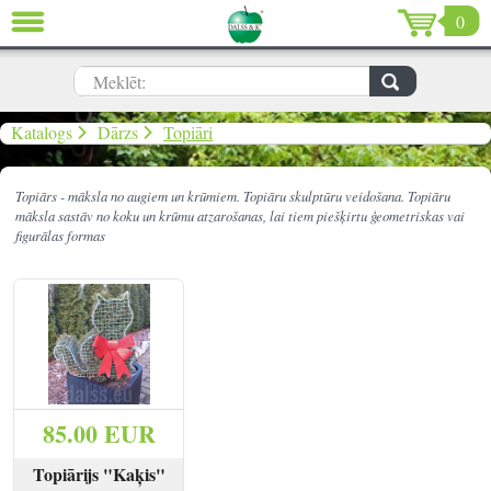
0
AIZVĒRT
LV
EN
RU
Meklēt:
Dārzs (639)
Katalogs
Dārzs
Topiāri
Māja (198)
Topiārs - māksla no augiem un krūmiem. Topiāru skulptūru veidošana. Topiāru
māksla sastāv no koku un krūmu atzarošanas, lai tiem piešķirtu ģeometriskas vai
De Luxe (15)
figurālas formas
Izpārdošana (59)
Ziemassvētki & Jaunais gads (96)
Valentīndiena (13)
85.00 EUR
Topiārijs "Kaķis"
Ielogoties