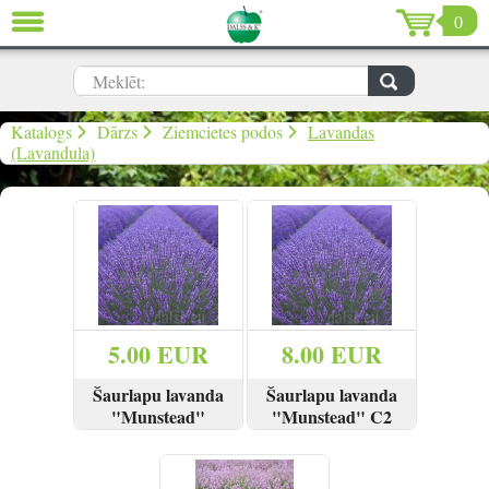
0
AIZVĒRT
LV
EN
RU
Meklēt:
Dārzs (639)
Katalogs
Dārzs
Ziemcietes podos
Lavandas
(Lavandula)
Māja (198)
De Luxe (15)
Izpārdošana (59)
Ziemassvētki & Jaunais gads (96)
5.00 EUR
8.00 EUR
Valentīndiena (13)
Šaurlapu lavanda
Šaurlapu lavanda
"Munstead"
"Munstead" C2
SKATĪT
PIRKT
SKATĪT
PIRKT
Ielogoties