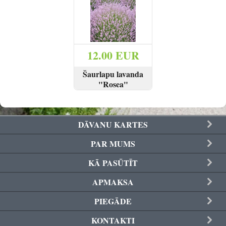
Reģistrēties
12.00 EUR
Šaurlapu lavanda
"Rosea"
SKATĪT
PIRKT
DĀVANU KARTES
PAR MUMS
KĀ PASŪTĪT
APMAKSA
PIEGĀDE
KONTAKTI