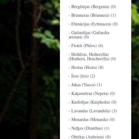
- Bergēnijas (Bergenia) (0)
- Brunneras (Brunnera) (1)
- Ehinācijas (Echinacea) (0)
- Gailardijas (Gailardia
aristata) (0)
- Flokši (Phlox) (6)
- Heihēras, Heiherellas
(Heuhera, Heucherella) (0)
- Hostas (Hosta) (8)
- Īrisi (Iris) (2)
- Jukas (Yucca) (1)
- Kaķumētras (Nepeta) (0)
- Knifofijas (Kniphofia) (0)
- Lavandas (Lavandula) (3)
- Monardas (Monarda) (0)
- Neļķes (Dianthus) (1)
- Obrētas (Aubrieta) (0)