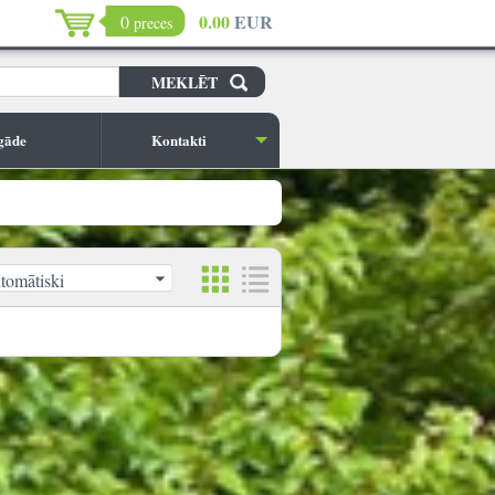
0.00
EUR
0
preces
gāde
Kontakti
tomātiski