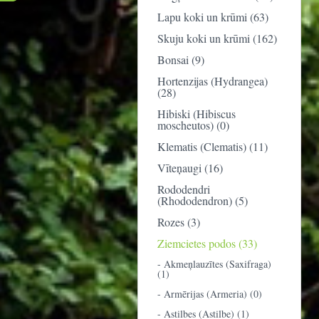
Lapu koki un krūmi (63)
Skuju koki un krūmi (162)
Bonsai (9)
Hortenzijas (Hydrangea)
(28)
Hibiski (Hibiscus
moscheutos) (0)
Klematis (Clematis) (11)
Vīteņaugi (16)
Rododendri
(Rhododendron) (5)
Rozes (3)
Ziemcietes podos (33)
- Akmeņlauzītes (Saxifraga)
(1)
- Armērijas (Armeria) (0)
- Astilbes (Astilbe) (1)