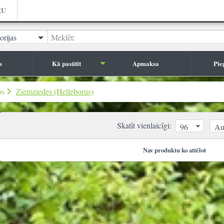
RU
orijas
Meklēt:
s
Kā pasūtīt
Apmaksa
Pie
os
Ziemziedes (Helleborus)
Skatīt vienlaicīgi:
96
Au
Nav produktu ko attēlot