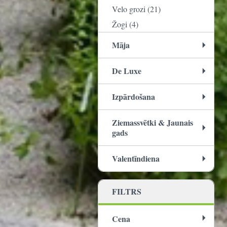
Velo grozi (21)
Žogi (4)
Māja
De Luxe
Izpārdošana
Ziemassvētki & Jaunais
gads
Valentīndiena
FILTRS
Cena