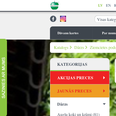
LV
EN
Visas kateg
Dāvanu kartes
Par mum
Katalogs
Dārzs
Ziemcietes pod
KATEGORIJAS
AKCIJAS PRECES
JAUNĀS PRECES
Dārzs
Augļu koki un krūmi (81)