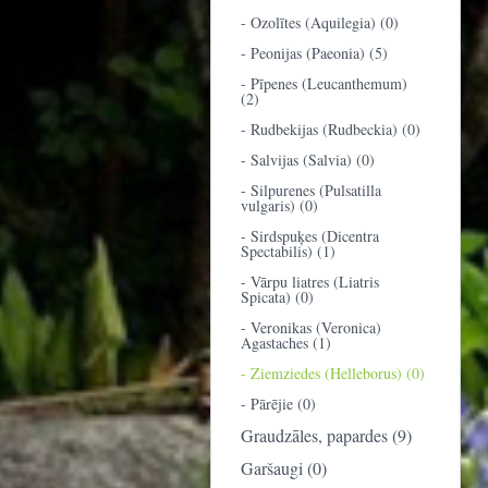
- Ozolītes (Aquilegia) (0)
- Peonijas (Paeonia) (5)
- Pīpenes (Leucanthemum)
(2)
- Rudbekijas (Rudbeckia) (0)
- Salvijas (Salvia) (0)
- Silpurenes (Pulsatilla
vulgaris) (0)
- Sirdspuķes (Dicentra
Spectabilis) (1)
- Vārpu liatres (Liatris
Spicata) (0)
- Veronikas (Veronica)
Agastaches (1)
- Ziemziedes (Helleborus) (0)
- Pārējie (0)
Graudzāles, papardes (9)
Garšaugi (0)