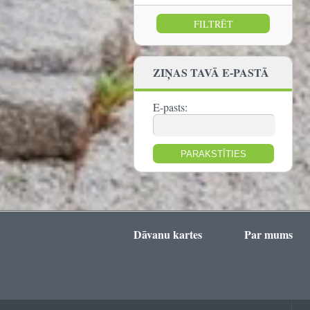
no:
līdz:
ZIŅAS TAVĀ E-PASTĀ
E-pasts:
Dāvanu kartes
Par mums