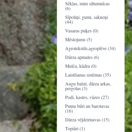
Sēklas, mini siltumnīcas
(6)
Sīpoliņi, gumi, sakneņi
(44)
Vasaras puķes (0)
Mēslojums (5)
Agrotekstils,agroplēve (34)
Dārza apmales (6)
Mulča, kūdra (0)
Laistīšanas sistēmas (35)
Augu balsti, dārza arkas,
pergolas (3)
Podi, kastes, vāzes (27)
Putnu būri un barotavas
(16)
Dārza vējdzirnavas (15)
Topiāri (1)